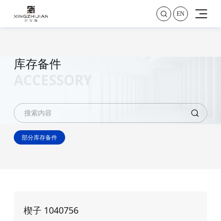

EN
库
存
备
件
A
C
C
E
S
S
O
R
Y

部分库存备件
楔子 1040756