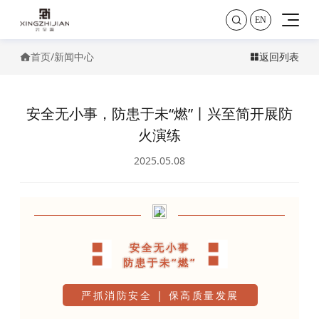

EN
首页
/
新闻中心
返回列表


安全无小事，防患于未“燃”丨兴至简开展防
火演练
2025.05.08
!
安全无小事
防患于未“燃”
严抓消防安全 | 保高质量发展